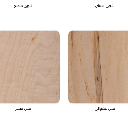
شيرى مسنن
شيرى مصبع
ميبل عشوائى
ميبل مفجر