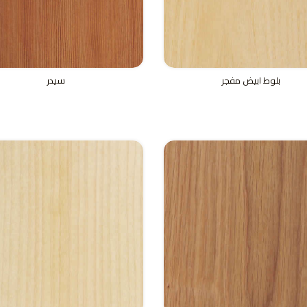
بلوط ابيض مفجر
سيدر