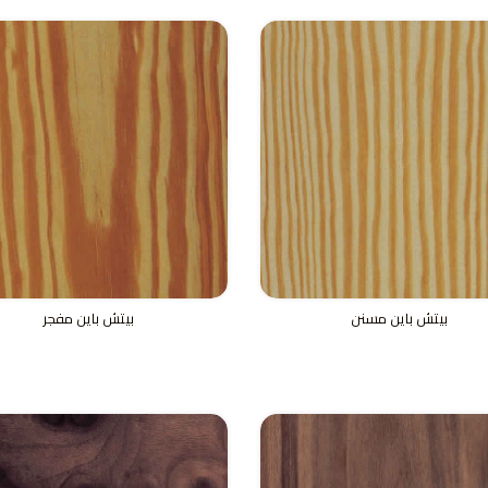
بيتش باين مسنن
بيتش باين مفجر