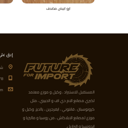
ارو ابيض مصدف
إبق علي
شارع 700 -
/8
om
المستقبل للاستيراد ، وكيل و موزع معتمد
لكبري مصانع الام دي اف و الحبيبي ، مثل
كرونوسبان ، فانتوني ، ايفرجرين ، يالديز. وكيل و
موزع لمصانع الابلاكاش ، من روسيا و ماليزيا و
اندونسيا و البرازيل.