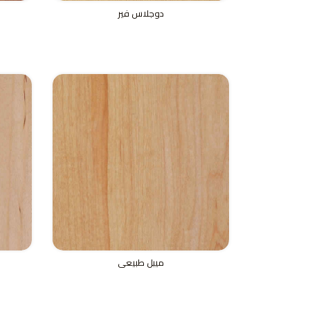
دوجلاس فير
ميبل طبيعى