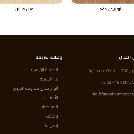
ارو ابيض مفجر
ميبل مسنن
 اتصال
وصلات سريعة
الصفحة الرئيسية
 المنطقة الصناعية
عن الشركة
+2 02 448 900 57
ألواح حبيبي مقاومة للحريق
info@futureforimport.c
الأخشاب
المسطحات
وظائف
إتصل بنا